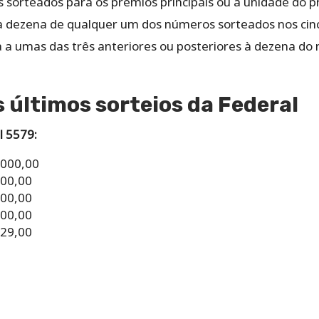
sorteados para os prêmios principais ou a unidade do p
 a dezena de qualquer um dos números sorteados nos cinc
ca a umas das três anteriores ou posteriores à dezena do
 últimos sorteios da Federal
l 5579:
.000,00
000,00
000,00
000,00
329,00