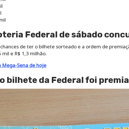
il
l
mil
oteria Federal de sábado conc
chances de ter o bilhete sorteado e a ordem de premiaçã
5 mil e R$ 1,3 milhão.
a Mega-Sena de hoje
o bilhete da Federal foi premi