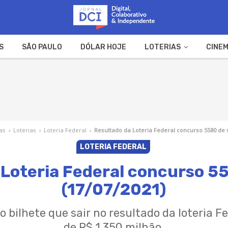
S
SÃO PAULO
DÓLAR HOJE
LOTERIAS
CINEM
A FAZENDA
WEB STORIES
as
›
Loterias
›
Loteria Federal
›
Resultado da Loteria Federal concurso 5580 de 
LOTERIA FEDERAL
 Loteria Federal concurso 5
(17/07/2021)
o bilhete que sair no resultado da loteria F
de R$ 1,350 milhão.