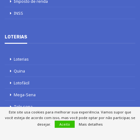
Imposto de renda
INSS
LOTERIAS
Loterias
Quina
Lotofácil
Mega-Sena
Tele sena
Este site usa cookies para melhorar sua experiência. Vamos supor que
você esteja de acordo com isso, mas você pode optar por não participar, se
desejar.
Aceito
Mais detalhes
SOBRE NÓS
AUTORES
FALE COM O JORNAL DCI