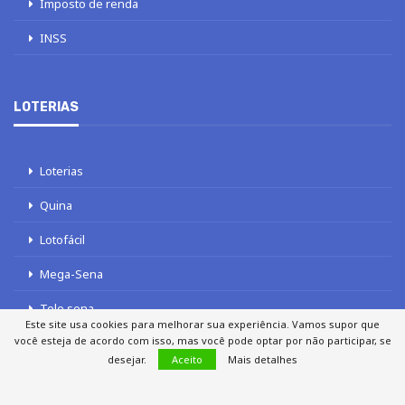
Imposto de renda
INSS
LOTERIAS
Loterias
Quina
Lotofácil
Mega-Sena
Tele sena
Este site usa cookies para melhorar sua experiência. Vamos supor que
você esteja de acordo com isso, mas você pode optar por não participar, se
desejar.
Aceito
Mais detalhes
SOBRE NÓS
AUTORES
FALE COM O JORNAL DCI