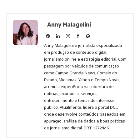
Anny Malagolini
Anny
Anny
Anny
Anny
Site
Malagolini
Malagolini
Malagolini
Malagolini
de
Anny Malagolini é jornalista especializada
no
no
no
no
Anny
em produção de conteúdo digital,
Pinterest
LinkedIn
Instagram
Facebook
Malagolini
jornalismo online e estratégia editorial. Com
passagem por veículos de comunicação
como Campo Grande News, Correio do
Estado, Midiamax, Yahoo e Tempo Novo,
acumula experiência na cobertura de
notícias, economia, serviços,
entretenimento e temas de interesse
público. Atualmente, lidera o portal DCI,
onde desenvolve conteúdos baseados em
apuração, análise de dados e boas práticas
de jornalismo digital. DRT 1272/MS