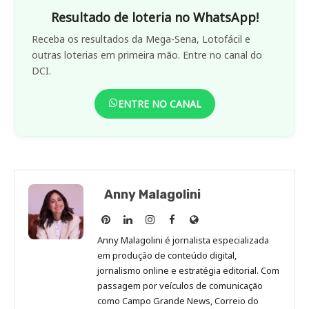
Resultado de loteria no WhatsApp!
Receba os resultados da Mega-Sena, Lotofácil e
outras loterias em primeira mão. Entre no canal do
DCI.
ENTRE NO CANAL
Anny Malagolini
Anny
Anny
Anny
Anny
Site
Malagolini
Malagolini
Malagolini
Malagolini
de
Anny Malagolini é jornalista especializada
no
no
no
no
Anny
em produção de conteúdo digital,
Pinterest
LinkedIn
Instagram
Facebook
Malagolini
jornalismo online e estratégia editorial. Com
passagem por veículos de comunicação
como Campo Grande News, Correio do