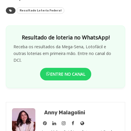
Resultado Loteria Federal
Resultado de loteria no WhatsApp!
Receba os resultados da Mega-Sena, Lotofácil e
outras loterias em primeira mão. Entre no canal do
DCI.
ENTRE NO CANAL
Anny Malagolini
Anny
Anny
Anny
Anny
Site
Malagolini
Malagolini
Malagolini
Malagolini
de