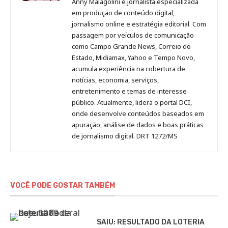
Anny Malagolini é jornalista especializada
no
no
no
no
Anny
em produção de conteúdo digital,
Pinterest
LinkedIn
Instagram
Facebook
Malagolini
jornalismo online e estratégia editorial. Com
passagem por veículos de comunicação
como Campo Grande News, Correio do
Estado, Midiamax, Yahoo e Tempo Novo,
acumula experiência na cobertura de
notícias, economia, serviços,
entretenimento e temas de interesse
público. Atualmente, lidera o portal DCI,
onde desenvolve conteúdos baseados em
apuração, análise de dados e boas práticas
de jornalismo digital. DRT 1272/MS
VOCÊ PODE GOSTAR TAMBÉM
SAIU: RESULTADO DA LOTERIA