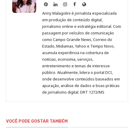
Anny
Anny
Anny
Anny
Site
Malagolini
Malagolini
Malagolini
Malagolini
de
Anny Malagolini é jornalista especializada
no
no
no
no
Anny
em produção de conteúdo digital,
Pinterest
LinkedIn
Instagram
Facebook
Malagolini
jornalismo online e estratégia editorial. Com
passagem por veículos de comunicação
como Campo Grande News, Correio do
Estado, Midiamax, Yahoo e Tempo Novo,
acumula experiência na cobertura de
notícias, economia, serviços,
entretenimento e temas de interesse
público. Atualmente, lidera o portal DCI,
onde desenvolve conteúdos baseados em
apuração, análise de dados e boas práticas
de jornalismo digital. DRT 1272/MS
VOCÊ PODE GOSTAR TAMBÉM