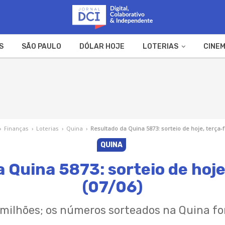
S
SÃO PAULO
DÓLAR HOJE
LOTERIAS
CINEM
A FAZENDA
WEB STORIES
›
Finanças
›
Loterias
›
Quina
›
Resultado da Quina 5873: sorteio de hoje, terça-f
QUINA
 Quina 5873: sorteio de hoje
(07/06)
3 milhões; os números sorteados na Quina fo