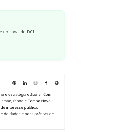
e no canal do DCI.
Anny
Anny
Anny
Anny
Site
Malagolini
Malagolini
Malagolini
Malagolini
de
ne e estratégia editorial. Com
no
no
no
no
Anny
diamax, Yahoo e Tempo Novo,
Pinterest
LinkedIn
Instagram
Facebook
Malagolini
de interesse público.
se de dados e boas práticas de