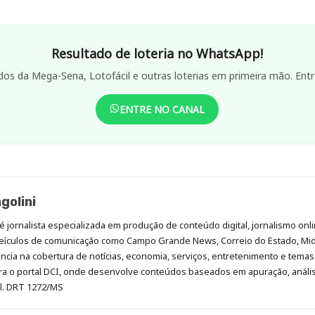
Resultado de loteria no WhatsApp!
dos da Mega-Sena, Lotofácil e outras loterias em primeira mão. Entr
ENTRE NO CANAL
golini
é jornalista especializada em produção de conteúdo digital, jornalismo onli
eículos de comunicação como Campo Grande News, Correio do Estado, Mi
cia na cobertura de notícias, economia, serviços, entretenimento e temas 
era o portal DCI, onde desenvolve conteúdos baseados em apuração, análi
al. DRT 1272/MS