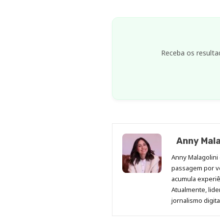
Receba os resulta
Anny Mala
Anny Malagolini 
passagem por v
acumula experiên
Atualmente, lid
jornalismo digit