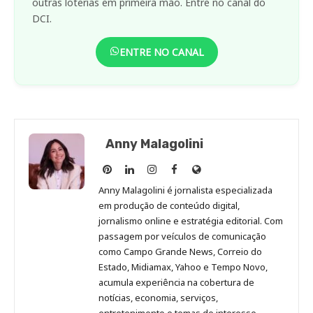
outras loterias em primeira mão. Entre no canal do
DCI.
ENTRE NO CANAL
Anny Malagolini
Anny
Anny
Anny
Anny
Site
Malagolini
Malagolini
Malagolini
Malagolini
de
Anny Malagolini é jornalista especializada
no
no
no
no
Anny
em produção de conteúdo digital,
Pinterest
LinkedIn
Instagram
Facebook
Malagolini
jornalismo online e estratégia editorial. Com
passagem por veículos de comunicação
como Campo Grande News, Correio do
Estado, Midiamax, Yahoo e Tempo Novo,
acumula experiência na cobertura de
notícias, economia, serviços,
entretenimento e temas de interesse