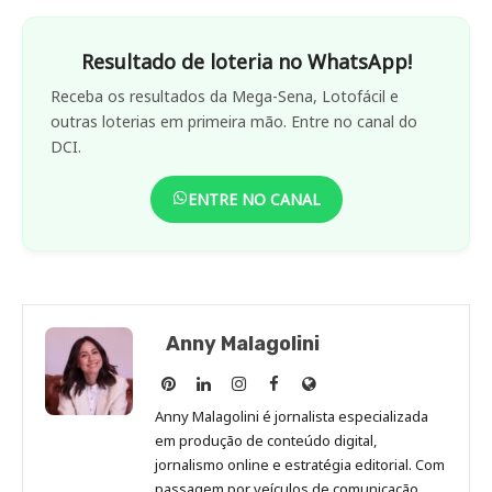
Resultado de loteria no WhatsApp!
Receba os resultados da Mega-Sena, Lotofácil e
outras loterias em primeira mão. Entre no canal do
DCI.
ENTRE NO CANAL
Anny Malagolini
Anny
Anny
Anny
Anny
Site
Malagolini
Malagolini
Malagolini
Malagolini
de
Anny Malagolini é jornalista especializada
no
no
no
no
Anny
em produção de conteúdo digital,
Pinterest
LinkedIn
Instagram
Facebook
Malagolini
jornalismo online e estratégia editorial. Com
passagem por veículos de comunicação