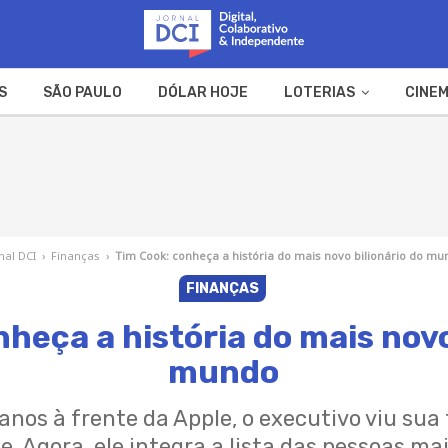
S
SÃO PAULO
DÓLAR HOJE
LOTERIAS
CINEM
A FAZENDA
WEB STORIES
nal DCI
›
Finanças
›
Tim Cook: conheça a história do mais novo bilionário do mu
FINANÇAS
heça a história do mais novo
mundo
anos à frente da Apple, o executivo viu sua
 Agora, ele integra a lista das pessoas ma