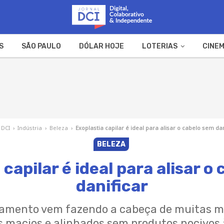
S
SÃO PAULO
DÓLAR HOJE
LOTERIAS
CINEM
A FAZENDA
WEB STORIES
 DCI
›
Indústria
›
Beleza
›
Exoplastia capilar é ideal para alisar o cabelo sem da
BELEZA
 capilar é ideal para alisar o
danificar
isamento vem fazendo a cabeça de muitas mu
is macios e alinhados sem produtos nocivos 