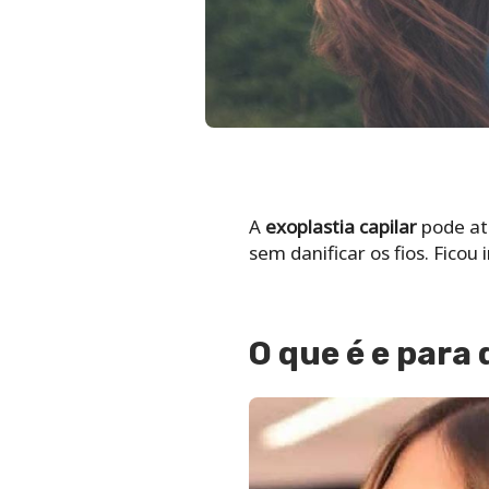
A
exoplastia capilar
pode até
sem danificar os fios. Fico
O que é e para 