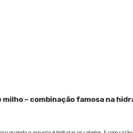
e milho – combinação famosa na hid
ico quando o assunto é hidratar os cabelos. E com razão,