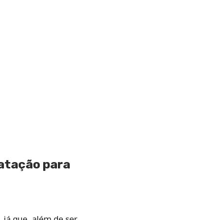
ratação para
 já que, além de ser