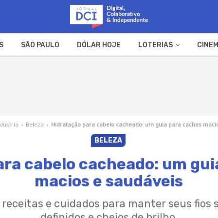
S
SÃO PAULO
DÓLAR HOJE
LOTERIAS
CINEM
A FAZENDA
WEB STORIES
ndústria
›
Beleza
›
Hidratação para cabelo cacheado: um guia para cachos maci
BELEZA
ara cabelo cacheado: um gui
macios e saudáveis
, receitas e cuidados para manter seus fios
definidos e cheios de brilho.