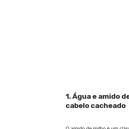
1. Água e amido d
cabelo cacheado
O amido de milho é um cláss