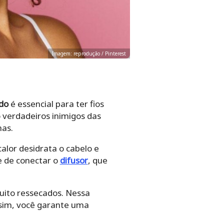
Imagem: reprodução / Pinterest
do
é essencial para ter fios
o verdadeiros inimigos das
mas.
alor desidrata o cabelo e
e de conectar o
difusor
, que
muito ressecados. Nessa
Assim, você garante uma