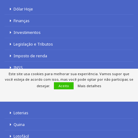
Dólar Hoje
Finanças
Investimentos
Legislação e Tributos
Imposto de renda
INSS
Este site usa cookies para melhorar sua experiência. Vamos supor que
você esteja de acordo com isso, mas você pode optar por não participar, se
desejar.
Aceito
Mais detalhes
LOTERIAS
Loterias
Quina
Lotofácil