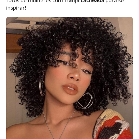
fotos de mulheres com
franja cacheada
para se
inspirar!