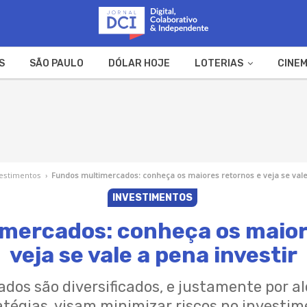
S
SÃO PAULO
DÓLAR HOJE
LOTERIAS
CINEM
A FAZENDA
WEB STORIES
estimentos
›
Fundos multimercados: conheça os maiores retornos e veja se vale 
INVESTIMENTOS
mercados: conheça os maior
veja se vale a pena investir
os são diversificados, e justamente por a
atégias, visam minimizar riscos no investim