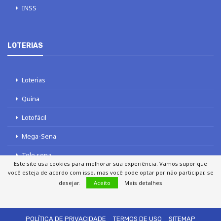
INSS
LOTERIAS
Loterias
Quina
Lotofácil
Mega-Sena
Tele sena
Este site usa cookies para melhorar sua experiência. Vamos supor que
você esteja de acordo com isso, mas você pode optar por não participar, se
desejar.
Aceito
Mais detalhes
SOBRE NÓS
AUTORES
FALE COM O JORNAL DCI
POLÍTICA DE PRIVACIDADE
TERMOS DE USO
SITEMAP