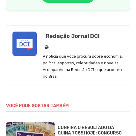
Redação Jornal DCI
Site
de
A notícia que você procura sobre economia,
Redação
política, esportes, celebridades e novelas.
Jornal
Acompanhe na Redação DCI o que acontece
no Brasil.
DCI
VOCÊ PODE GOSTAR TAMBÉM
CONFIRA O RESULTADO DA
QUINA 7085 HOJE: CONCURSO