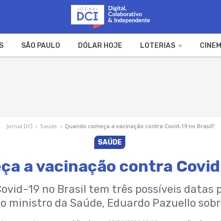
S
SÃO PAULO
DÓLAR HOJE
LOTERIAS
CINEM
A FAZENDA
WEB STORIES
Jornal DCI
›
Saúde
›
Quando começa a vacinação contra Covid-19 no Brasil?
SAÚDE
a a vacinação contra Covid-
ovid-19 no Brasil tem três possíveis datas 
 o ministro da Saúde, Eduardo Pazuello sob