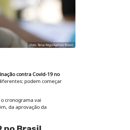
(Foto: Tânia Rêgo/Agência Brasil)
inação contra Covid-19 no
 diferentes: podem começar
e o cronograma vai
bém, da aprovação da
 no Brasil