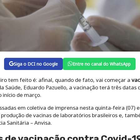
Siga o DCI no Google
Entre no canal do WhatsApp
iro tem feito é: afinal, quando de fato, vai começar a
vac
da Saúde, Eduardo Pazuello, a vacinação terá três datas
o início de março.
sadas em coletiva de imprensa nesta quinta-feira (07) 
produção de vacinas de laboratórios brasileiros e, tam
ia Sanitária – Anvisa.
s de vacinação contra Covid-19