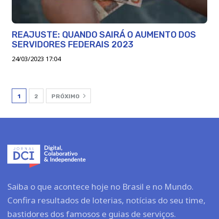
REAJUSTE: QUANDO SAIRÁ O AUMENTO DOS
SERVIDORES FEDERAIS 2023
24/03/2023 17:04
1
2
PRÓXIMO
Saiba o que acontece hoje no Brasil e no Mundo.
Confira resultados de loterias, notícias do seu time,
bastidores dos famosos e guias de serviços.