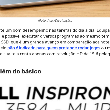
(Foto: Acer/Divulgação)
te um bom desempenho nas tarefas do dia a dia. Equip
M, é possível executar diversos programas ao mesmo te
SD, que é um grande avanço em comparação aos notebo
delo
não é indicado para quem pretende rodar jogos
ou m
ue sua tela conta apenas com resolução HD de 15,6 pole
 além do básico