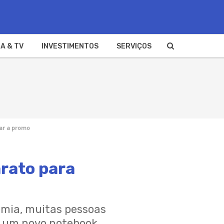
A & TV
INVESTIMENTOS
SERVIÇOS
tar a promo
arato para
emia, muitas pessoas
r um novo notebook.