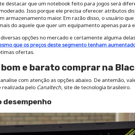
e destacar que um notebook feito para jogos será dife
oderado. Isso porque ele precisa oferecer atributos di
um armazenamento maior.
Em razão disso, o usuário qu
mais do aquele que quer um equipamento apenas para es
m diversas opções no mercado e certamente alguma delas
smo que os preços deste segmento tenham aumentado
ótimas ofertas.
 bom e barato comprar na Blac
a, analise com atenção as opções abaixo. De antemão, vale
 realizada pelo
Canaltech
, site de tecnologia brasileiro.
lto desempenho