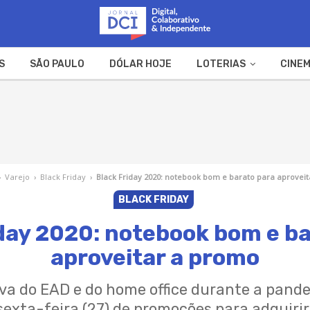
S
SÃO PAULO
DÓLAR HOJE
LOTERIAS
CINEM
A FAZENDA
WEB STORIES
›
Varejo
›
Black Friday
›
Black Friday 2020: notebook bom e barato para aprovei
BLACK FRIDAY
day 2020: notebook bom e b
aproveitar a promo
a do EAD e do home office durante a pand
sexta-feira (27) de promoções para adquiri