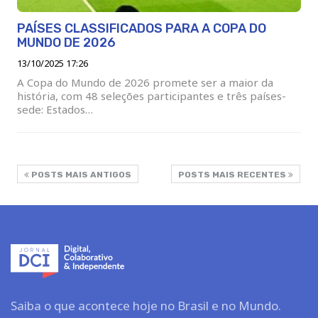
PAÍSES CLASSIFICADOS PARA A COPA DO
MUNDO DE 2026
13/10/2025 17:26
A Copa do Mundo de 2026 promete ser a maior da
história, com 48 seleções participantes e três países-
sede: Estados…
POSTS MAIS ANTIGOS
POSTS MAIS RECENTES
Saiba o que acontece hoje no Brasil e no Mundo.