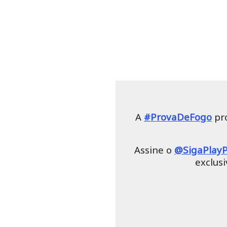
A
#ProvaDeFogo
pro
Assine o
@SigaPlayP
exclus