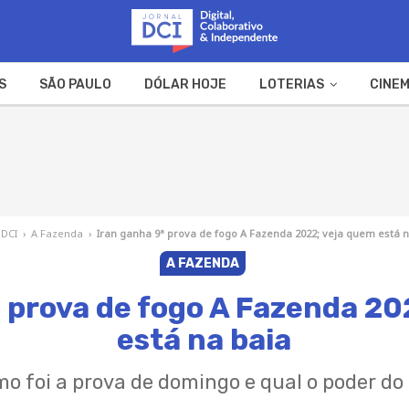
S
SÃO PAULO
DÓLAR HOJE
LOTERIAS
CINEM
A FAZENDA
WEB STORIES
 DCI
›
A Fazenda
›
Iran ganha 9ª prova de fogo A Fazenda 2022; veja quem está n
A FAZENDA
ª prova de fogo A Fazenda 20
está na baia
mo foi a prova de domingo e qual o poder do