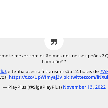
mete mexer com os ânimos dos nossos peões ? 
Lampião? ?
lus
e tenha acesso à transmissão 24 horas de
#A
ivos:
https://t.co/UpWImyaj3v
pic.twitter.com/lNX
— PlayPlus (@SigaPlayPlus)
November 13, 2022