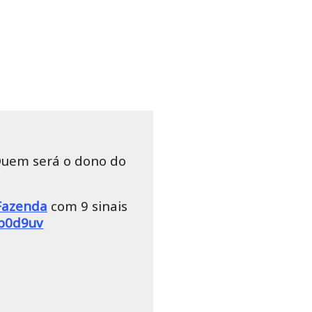
Quem será o dono do
Fazenda
com 9 sinais
ub0d9uv