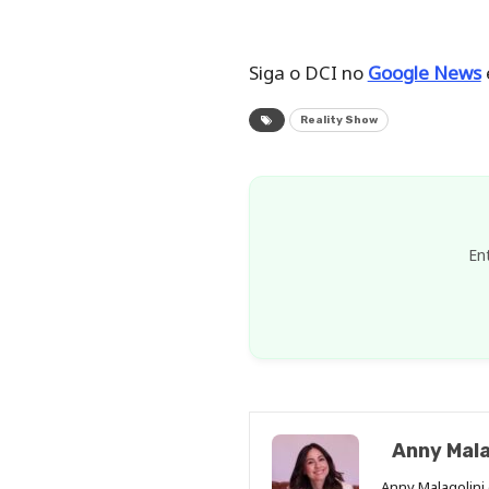
Siga o DCI no
Google News
Reality Show
En
Anny Mala
Anny Malagolini 