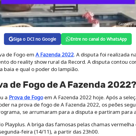
Ganhador te
Siga o DCI no Google
Entre no canal do WhatsApp
ova de Fogo em
A Fazenda 2022
. A disputa foi realizada 
o do reality show rural da Record. A disputa contou com 
 baia e qual o poder do lampião.
va de Fogo de A Fazenda 2022
ou a
Prova de Fogo
em A Fazenda 2022 hoje. Após a seleç
oder na prova de fogo de A Fazenda 2022, os peões segu
ograma, se arrumaram para a disputa e partiram para a
elo Playplus. A briga das famosas pelas chamas vermelha
egunda-feira (14/11), a partir das 23h00.