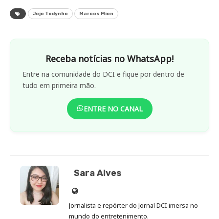
Jojo Todynho
Marcos Mion
Receba notícias no WhatsApp!
Entre na comunidade do DCI e fique por dentro de
tudo em primeira mão.
ENTRE NO CANAL
Sara Alves
Site
de
Jornalista e repórter do Jornal DCI imersa no
Sara
mundo do entretenimento.