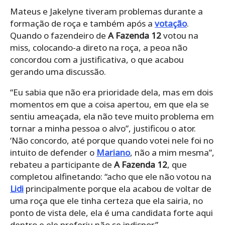
Mateus e Jakelyne tiveram problemas durante a
formação de roça e também após a
votação
.
Quando o fazendeiro de
A Fazenda 12
votou na
miss, colocando-a direto na roça, a peoa não
concordou com a justificativa, o que acabou
gerando uma discussão.
“Eu sabia que não era prioridade dela, mas em dois
momentos em que a coisa apertou, em que ela se
sentiu ameaçada, ela não teve muito problema em
tornar a minha pessoa o alvo”, justificou o ator.
‘Não concordo, até porque quando votei nele foi no
intuito de defender o
Mariano
, não a mim mesma”,
rebateu a participante de
A Fazenda 12
, que
completou alfinetando: “acho que ele não votou na
Lidi
principalmente porque ela acabou de voltar de
uma roça que ele tinha certeza que ela sairia, no
ponto de vista dele, ela é uma candidata forte aqui
dentro e ele preferiu não se indispor”.