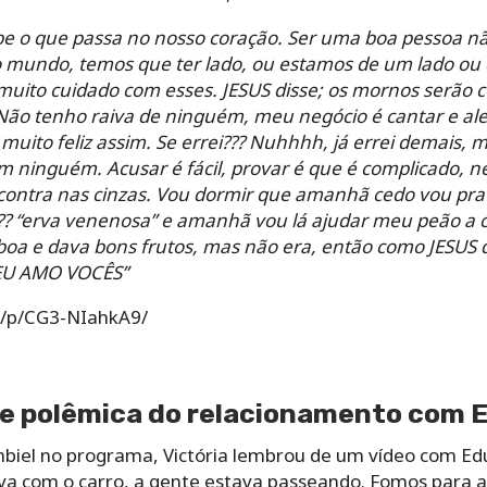
 o que passa no nosso coração. Ser uma boa pessoa nã
 mundo, temos que ter lado, ou estamos de um lado ou 
muito cuidado com esses. JESUS disse; os mornos serã
 Não tenho raiva de ninguém, meu negócio é cantar e ale
muito feliz assim. Se errei??? Nuhhhh, já errei demais,
om ninguém. Acusar é fácil, provar é que é complicado, n
contra nas cinzas. Vou dormir que amanhã cedo vou pra
?? “erva venenosa” e amanhã vou lá ajudar meu peão a co
oa e dava bons frutos, mas não era, então como JESUS d
EU AMO VOCÊS”
m/p/CG3-NIahkA9/
 de polêmica do relacionamento com
biel no programa, Victória lembrou de um vídeo com Ed
stava com o carro, a gente estava passeando. Fomos para