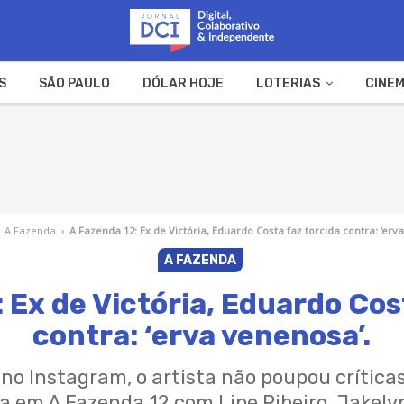
S
SÃO PAULO
DÓLAR HOJE
LOTERIAS
CINEM
A FAZENDA
WEB STORIES
A Fazenda
›
A Fazenda 12: Ex de Victória, Eduardo Costa faz torcida contra: ‘erv
A FAZENDA
 Ex de Victória, Eduardo Cos
contra: ‘erva venenosa’.
o Instagram, o artista não poupou críticas
 em A Fazenda 12 com Lipe Ribeiro, Jakelyn