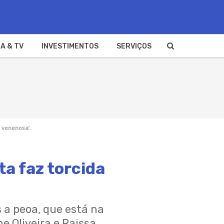
A & TV
INVESTIMENTOS
SERVIÇOS
a venenosa’.
ta faz torcida
 a peoa, que está na
e Oliveira e Raissa