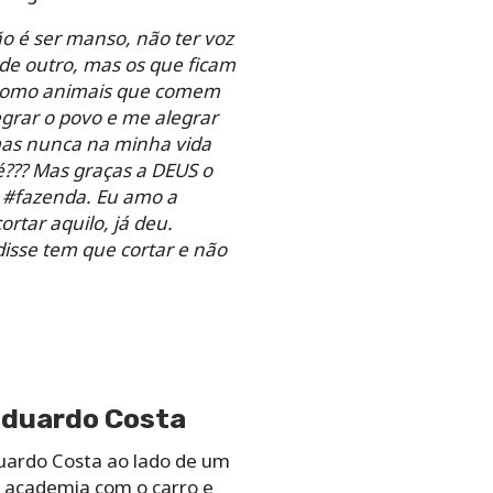
o é ser manso, não ter voz
de outro, mas os que ficam
o como animais que comem
grar o povo e me alegrar
 mas nunca na minha vida
é??? Mas graças a DEUS o
 #fazenda. Eu amo a
rtar aquilo, já deu.
isse tem que cortar e não
 Eduardo Costa
uardo Costa ao lado de um
 a academia com o carro e