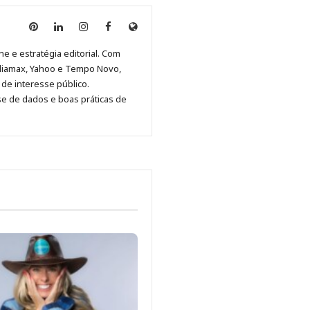
Anny
Anny
Anny
Anny
Site
Malagolini
Malagolini
Malagolini
Malagolini
de
ne e estratégia editorial. Com
no
no
no
no
Anny
diamax, Yahoo e Tempo Novo,
Pinterest
LinkedIn
Instagram
Facebook
Malagolini
de interesse público.
se de dados e boas práticas de