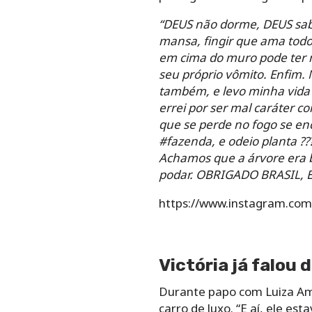
“DEUS não dorme, DEUS sabe
mansa, fingir que ama todo
em cima do muro pode ter 
seu próprio vômito. Enfim.
também, e levo minha vida 
errei por ser mal caráter c
que se perde no fogo se en
#fazenda, e odeio planta ??
Achamos que a árvore era b
podar. OBRIGADO BRASIL, 
https://www.instagram.co
Victória já falou
Durante papo com Luiza Am
carro de luxo. “E aí, ele e