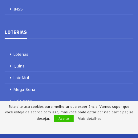
INSS
LOTERIAS
Loterias
Quina
Lotofácil
Mega-Sena
Tele sena
Este site usa cookies para melhorar sua experiência. Vamos supor que
você esteja de acordo com isso, mas você pode optar por não participar, se
desejar.
Aceito
Mais detalhes
SOBRE NÓS
AUTORES
FALE COM O JORNAL DCI