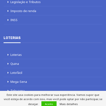
Legislação e Tributos
Imposto de renda
INSS
LOTERIAS
Loterias
Quina
Lotofácil
Mega-Sena
Tele sena
Este site usa cookies para melhorar sua experiência. Vamos supor que
você esteja de acordo com isso, mas você pode optar por não participar, se
desejar.
Aceito
Mais detalhes