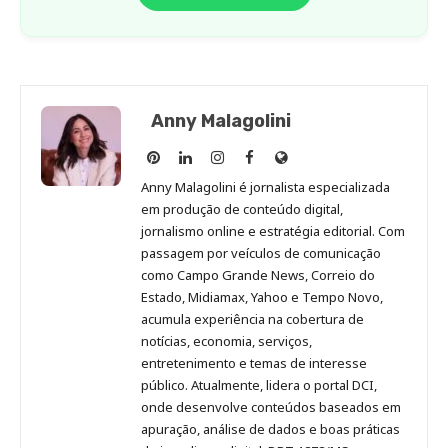
Anny Malagolini
Anny
Anny
Anny
Anny
Site
Malagolini
Malagolini
Malagolini
Malagolini
de
Anny Malagolini é jornalista especializada
no
no
no
no
Anny
em produção de conteúdo digital,
Pinterest
LinkedIn
Instagram
Facebook
Malagolini
jornalismo online e estratégia editorial. Com
passagem por veículos de comunicação
como Campo Grande News, Correio do
Estado, Midiamax, Yahoo e Tempo Novo,
acumula experiência na cobertura de
notícias, economia, serviços,
entretenimento e temas de interesse
público. Atualmente, lidera o portal DCI,
onde desenvolve conteúdos baseados em
apuração, análise de dados e boas práticas