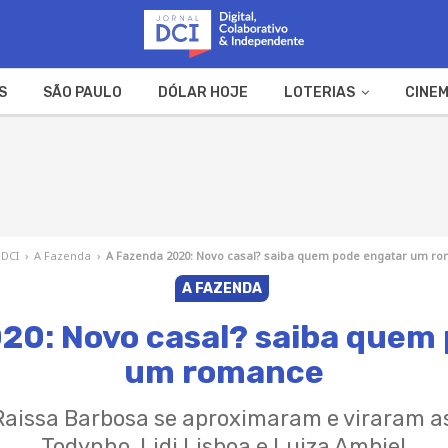
S
SÃO PAULO
DÓLAR HOJE
LOTERIAS
CINEM
A FAZENDA
WEB STORIES
 DCI
›
A Fazenda
›
A Fazenda 2020: Novo casal? saiba quem pode engatar um r
A FAZENDA
20: Novo casal? saiba quem
um romance
 Raissa Barbosa se aproximaram e viraram a
Todynho, Lidi Lisboa e Luiza Ambiel