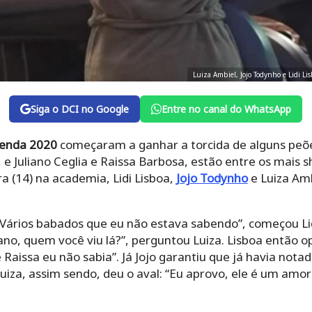
Luiza Ambiel, Jojo Todynho e Lidi L
Siga o DCI no Google
Entre no canal do WhatsApp
enda 2020
começaram a ganhar a torcida de alguns peõe
, e Juliano Ceglia e Raissa Barbosa, estão entre os mais
a (14) na academia, Lidi Lisboa,
Jojo Todynho
e Luiza Amb
Vários babados que eu não estava sabendo”, começou Lid
ano, quem você viu lá?”, perguntou Luiza. Lisboa então opi
e Raissa eu não sabia”. Já Jojo garantiu que já havia not
iza, assim sendo, deu o aval: “Eu aprovo, ele é um amor