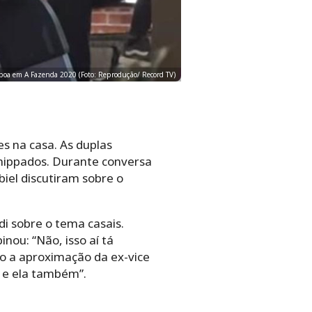
isboa em A Fazenda 2020 (Foto: Reprodução/ Record TV)
s na casa. As duplas
 shippados. Durante conversa
iel discutiram sobre o
i sobre o tema casais.
nou: “Não, isso aí tá
ado a aproximação da ex-vice
 e ela também”.