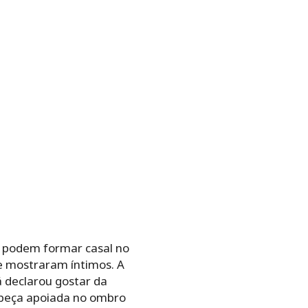
 podem formar casal no
se mostraram íntimos. A
á declarou gostar da
cabeça apoiada no ombro