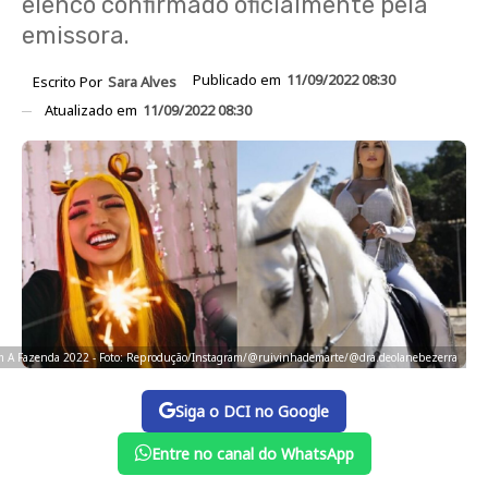
elenco confirmado oficialmente pela
emissora.
Publicado em
11/09/2022 08:30
Escrito Por
Sara Alves
Atualizado em
11/09/2022 08:30
as em A Fazenda 2022 - Foto: Reprodução/Instagram/@ruivinhademarte/@dra.deolanebezerra
Siga o DCI no Google
Entre no canal do WhatsApp