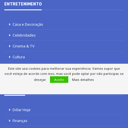
ENTRETENIMENTO
Casa e Decoração
Celebridades
Cinema & TV
Cultura
Gastronomia
Este site usa cookies para melhorar sua experiência. Vamos supor que
você esteja de acordo com isso, mas você pode optar por não participar, se
desejar.
Aceito
Mais detalhes
FINANÇAS
Dólar Hoje
Finanças