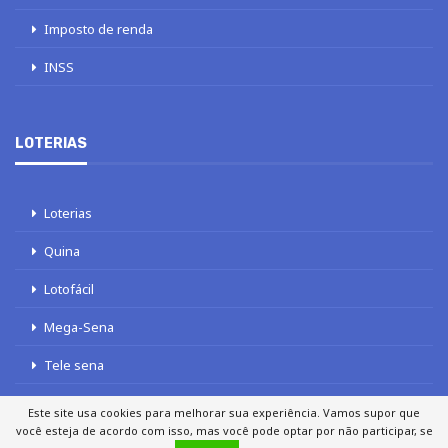
Imposto de renda
INSS
LOTERIAS
Loterias
Quina
Lotofácil
Mega-Sena
Tele sena
Este site usa cookies para melhorar sua experiência. Vamos supor que
você esteja de acordo com isso, mas você pode optar por não participar, se