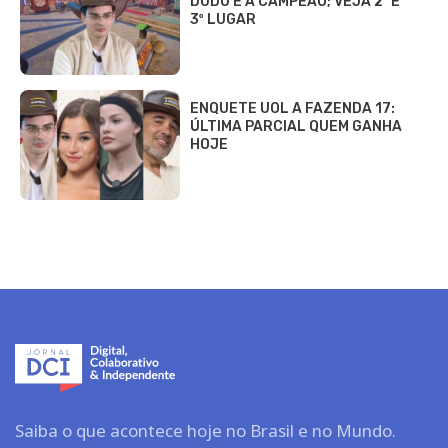
DUDU É A CAMPEÃO; VEJA 2º E
3º LUGAR
ENQUETE UOL A FAZENDA 17:
ÚLTIMA PARCIAL QUEM GANHA
HOJE
Saiba o que acontece hoje no Brasil e no Mundo.