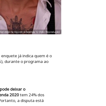
e Biel estão na roça em A Fazenda 12 (Foto: Reprodução)
a enquete já indica quem é o
15), durante o programa ao
pode deixar o
enda 2020
tem
24% dos
Portanto, a disputa está