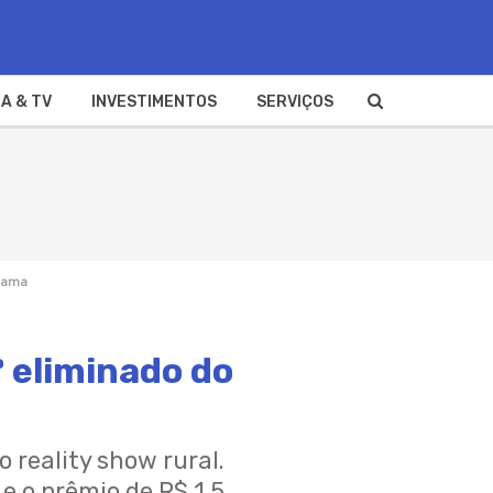
A & TV
INVESTIMENTOS
SERVIÇOS
grama
º eliminado do
 reality show rural.
e o prêmio de R$ 1,5