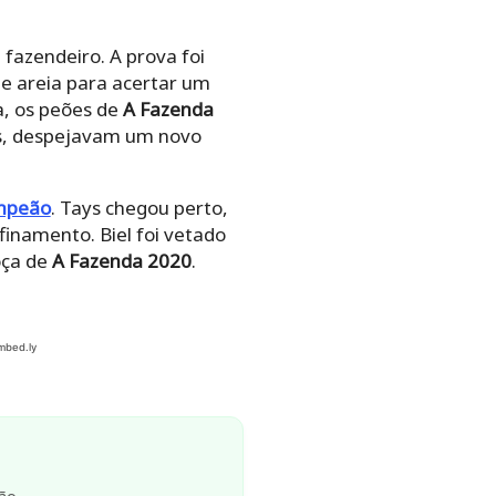
fazendeiro. A prova foi
de areia para acertar um
a, os peões de
A Fazenda
s, despejavam um novo
ampeão
. Tays chegou perto,
finamento. Biel foi vetado
oça de
A Fazenda 2020
.