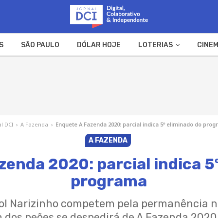
S
SÃO PAULO
DÓLAR HOJE
LOTERIAS
CINEM
A FAZENDA
WEB STORIES
al DCI
›
A Fazenda
›
Enquete A Fazenda 2020: parcial indica 5º eliminado do pro
A FAZENDA
enda 2020: parcial indica 5
programa
arol Narizinho competem pela permanência no
m dos peões se despedirá de A Fazenda 2020 