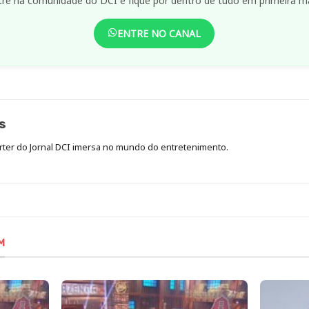
Receba notícias no WhatsApp!
tre na comunidade do DCI e fique por dentro de tudo em primeira m
ENTRE NO CANAL
s
órter do Jornal DCI imersa no mundo do entretenimento.