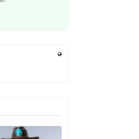
ão.
Site
de
Sara
Alves