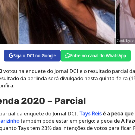
Carol, Tays 
Siga o DCI no Google
Entre no canal do WhatsApp
0
votou na enquete do Jornal DCI e o resultado parcial d
esultado da berlinda será divulgado nesta quinta-feira (
onfira:
enda 2020 – Parcial
parcial da enquete do Jornal DCI,
Tays Reis
é a peoa que 
arizinho
também pode estar em perigo: a peoa de
A Faz
enquanto Tays tem
23% das intenções de votos para ficar. 