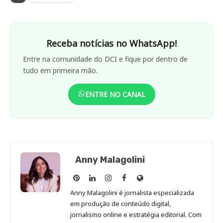
Receba notícias no WhatsApp!
Entre na comunidade do DCI e fique por dentro de
tudo em primeira mão.
ENTRE NO CANAL
Anny Malagolini
Anny
Anny
Anny
Anny
Site
Malagolini
Malagolini
Malagolini
Malagolini
de
Anny Malagolini é jornalista especializada
no
no
no
no
Anny
em produção de conteúdo digital,
Pinterest
LinkedIn
Instagram
Facebook
Malagolini
jornalismo online e estratégia editorial. Com