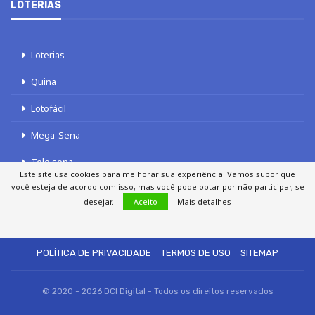
LOTERIAS
Loterias
Quina
Lotofácil
Mega-Sena
Tele sena
Este site usa cookies para melhorar sua experiência. Vamos supor que
você esteja de acordo com isso, mas você pode optar por não participar, se
desejar.
Aceito
Mais detalhes
SOBRE NÓS
AUTORES
FALE COM O JORNAL DCI
POLÍTICA DE PRIVACIDADE
TERMOS DE USO
SITEMAP
© 2020 - 2026 DCI Digital - Todos os direitos reservados