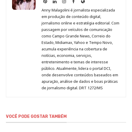
Anny
Anny
Anny
Anny
Site
Malagolini
Malagolini
Malagolini
Malagolini
de
Anny Malagolini é jornalista especializada
no
no
no
no
Anny
em produção de conteúdo digital,
Pinterest
LinkedIn
Instagram
Facebook
Malagolini
jornalismo online e estratégia editorial. Com
passagem por veículos de comunicação
como Campo Grande News, Correio do
Estado, Midiamax, Yahoo e Tempo Novo,
acumula experiência na cobertura de
notícias, economia, serviços,
entretenimento e temas de interesse
público. Atualmente, lidera o portal DCI,
onde desenvolve conteúdos baseados em
apuração, análise de dados e boas práticas
de jornalismo digital. DRT 1272/MS
VOCÊ PODE GOSTAR TAMBÉM