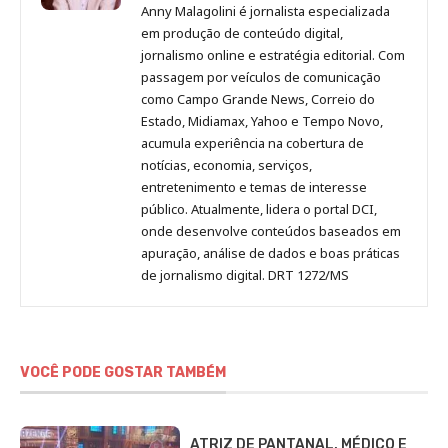
Malagolini
Malagolini
Malagolini
Malagolini
de
Anny Malagolini é jornalista especializada
no
no
no
no
Anny
em produção de conteúdo digital,
Pinterest
LinkedIn
Instagram
Facebook
Malagolini
jornalismo online e estratégia editorial. Com
passagem por veículos de comunicação
como Campo Grande News, Correio do
Estado, Midiamax, Yahoo e Tempo Novo,
acumula experiência na cobertura de
notícias, economia, serviços,
entretenimento e temas de interesse
público. Atualmente, lidera o portal DCI,
onde desenvolve conteúdos baseados em
apuração, análise de dados e boas práticas
de jornalismo digital. DRT 1272/MS
VOCÊ PODE GOSTAR TAMBÉM
ATRIZ DE PANTANAL, MÉDICO E