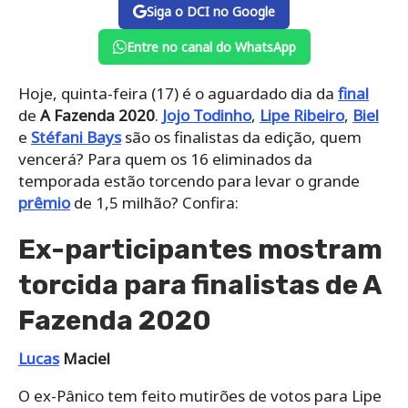
Siga o DCI no Google
Entre no canal do WhatsApp
Hoje, quinta-feira (17) é o aguardado dia da
final
de
A Fazenda 2020
.
Jojo Todinho
,
Lipe Ribeiro
,
Biel
e
Stéfani Bays
são os finalistas da edição, quem
vencerá? Para quem os 16 eliminados da
temporada estão torcendo para levar o grande
prêmio
de 1,5 milhão? Confira:
Ex-participantes mostram
torcida para finalistas de A
Fazenda 2020
Lucas
Maciel
O ex-Pânico tem feito mutirões de votos para Lipe