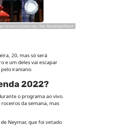
yan formam a primeira roça - Foto: Reprodução/Record
eira, 20, mas só será
ro e um deles vai escapar
pelo iraniano.
zenda 2022?
durante o programa ao vivo.
 roceiros da semana, mas
e de Neymar, que foi vetado