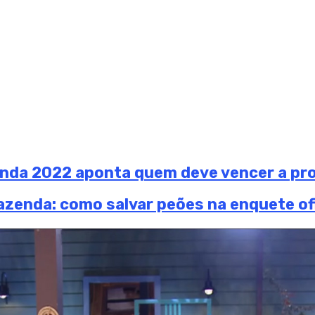
nda 2022 aponta quem deve vencer a pro
zenda: como salvar peões na enquete ofi