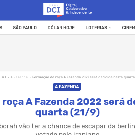
S
SÃO PAULO
DÓLAR HOJE
LOTERIAS
CINEM
A FAZENDA
WEB STORIES
 DCI
›
A Fazenda
›
Formação de roça A Fazenda 2022 será decidida nesta quarta 
A FAZENDA
roça A Fazenda 2022 será d
quarta (21/9)
orah vão ter a chance de escapar da berli
vetado pelo iraniano