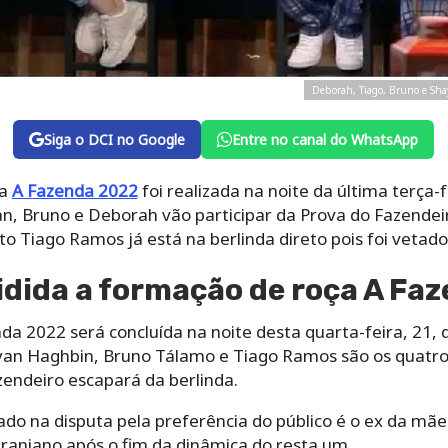
Deborah, Tiago, Bruno e Sha
Siga o DCI no Google
Entre no canal do WhatsApp
ça
A Fazenda 2022
foi realizada na noite da última terça-f
an, Bruno e Deborah vão participar da Prova do Fazendei
o Tiago Ramos já está na berlinda direto pois foi vetado 
idida a formação de roça A Fa
a 2022 será concluída na noite desta quarta-feira, 21, 
an Haghbin, Bruno Tálamo e Tiago Ramos são os quatro
endeiro escapará da berlinda.
ado na disputa pela preferência do público é o ex da mã
 iraniano após o fim da dinâmica do resta um.