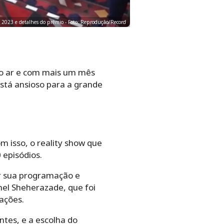
 2023 e detalhes do prêmio - Foto: Reprodução/Record
 no ar e com mais um mês
stá ansioso para a grande
 isso, o reality show que
 episódios.
ar sua programação e
el Sheherazade, que foi
ações.
ntes, e a escolha do