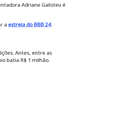
entadora Adriane Galisteu é
ar a
estreia do BBB 24
.
ições. Antes, entre as
io batia R$ 1 milhão.