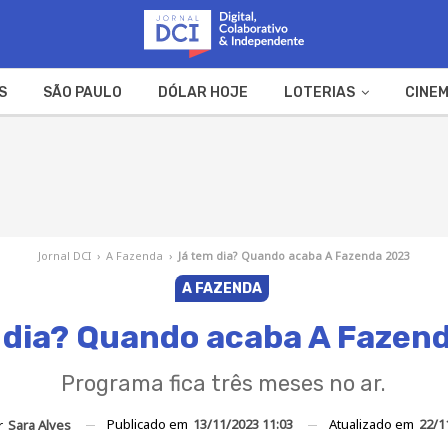
S
SÃO PAULO
DÓLAR HOJE
LOTERIAS
CINEM
A FAZENDA
WEB STORIES
Jornal DCI
›
A Fazenda
›
Já tem dia? Quando acaba A Fazenda 2023
A FAZENDA
 dia? Quando acaba A Fazen
Programa fica três meses no ar.
Publicado em
13/11/2023 11:03
Atualizado em
22/1
r
Sara Alves