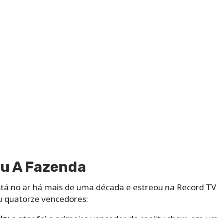
u A Fazenda
stá no ar há mais de uma década e estreou na Record T
eu quatorze vencedores: