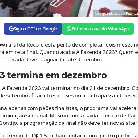
Veja quando acaba A Fazenda
Siga o DCI no Google
Entre no canal do WhatsApp
show rural da Record está perto de completar dois meses
rá em reta final. Quando acaba A Fazenda 2023? Quem e
temporada deverá aguardar até dezembro.
3 termina em dezembro
 A Fazenda 2023 vai terminar no dia 21 de dezembro. Com
e setembro ficará três meses no ar, ultrapassando os 90
na apenas com peões finalistas, o programa vai aceler
eliminação semanal. Mesmo com a saída precoce de Rach
Gontijo, a programação da final não deve ter novas alter
 o prêmio de R$ 1,5 milhão contará com quatro participa