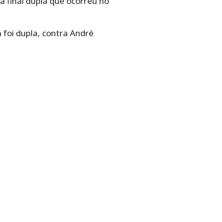
a final dupla que ocorreu no
 foi dupla, contra André