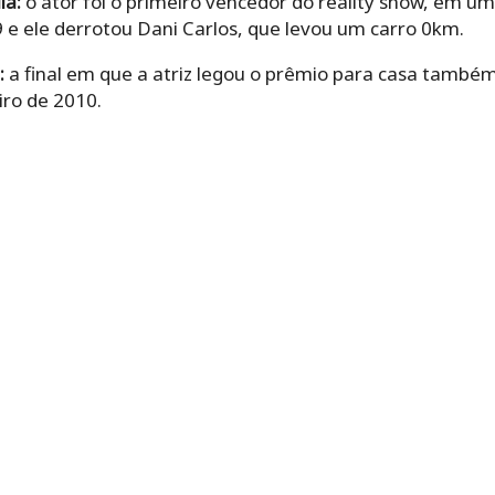
la:
o ator foi o primeiro vencedor do reality show, em um
 e ele derrotou Dani Carlos, que levou um carro 0km.
:
a final em que a atriz legou o prêmio para casa também
iro de 2010.