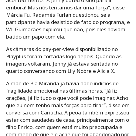
acontecimento. “A Jenny bateu o sino para ir
embora! Mas nós tentamos dar uma força”, disse
Márcia Fu. Radamés Furlan questionou se a
participante havia desistido de fato do programa, e
WL Guimarães explicou que não, pois eles haviam
batido um papo com ela.
As câmeras do pay-per-view disponibilizado no
Playplus foram cortadas logo depois. Quando as
imagens voltaram, Jenny já estava sentada no
quarto conversando com Lily Nobre e Alicia X.
A mãe de Bia Miranda já havia dado indícios de
fragilidade emocional nas últimas horas. “Já fiz
orações, já fiz tudo o que você pode imaginar. Acho
que eu nem tenho mais forças para tirar”, disse em
conversa com Cariúcha. A peoa também expressou
estar com saudades de casa, principalmente com o
filho Enrico, com quem está muito preocupada e
com medo de que ele ache que foi abandonado por