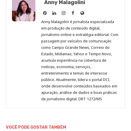
Anny Malagolini
Anny
Anny
Anny
Anny
Site
Malagolini
Malagolini
Malagolini
Malagolini
de
Anny Malagolini é jornalista especializada
no
no
no
no
Anny
em produção de conteúdo digital,
Pinterest
LinkedIn
Instagram
Facebook
Malagolini
jornalismo online e estratégia editorial. Com
passagem por veículos de comunicação
como Campo Grande News, Correio do
Estado, Midiamax, Yahoo e Tempo Novo,
acumula experiência na cobertura de
notícias, economia, serviços,
entretenimento e temas de interesse
público. Atualmente, lidera o portal DCI,
onde desenvolve conteúdos baseados em
apuração, análise de dados e boas práticas
de jornalismo digital. DRT 1272/MS
VOCÊ PODE GOSTAR TAMBÉM