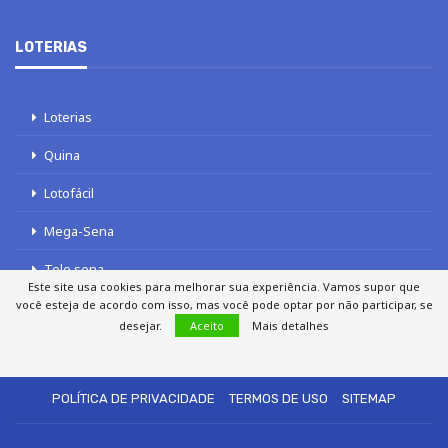
LOTERIAS
Loterias
Quina
Lotofácil
Mega-Sena
Tele sena
Este site usa cookies para melhorar sua experiência. Vamos supor que
você esteja de acordo com isso, mas você pode optar por não participar, se
desejar.
Aceito
Mais detalhes
SOBRE NÓS
AUTORES
FALE COM O JORNAL DCI
POLÍTICA DE PRIVACIDADE
TERMOS DE USO
SITEMAP