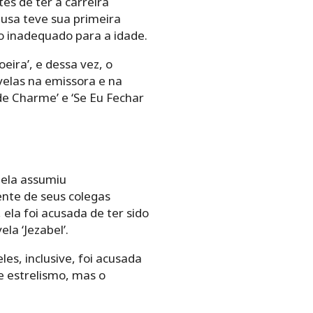
tes de ter a carreira
musa teve sua primeira
ho inadequado para a idade.
eira’, e dessa vez, o
ovelas na emissora e na
 de Charme’ e ‘Se Eu Fechar
 ela assumiu
ente de seus colegas
ela foi acusada de ter sido
la ‘Jezabel’.
es, inclusive, foi acusada
e estrelismo, mas o