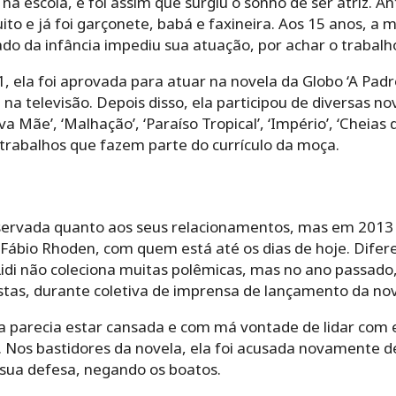
na escola, e foi assim que surgiu o sonho de ser atriz. An
to e já foi garçonete, babá e faxineira. Aos 15 anos, a 
ado da infância impediu sua atuação, por achar o trabal
, ela foi aprovada para atuar na novela da Globo ‘A Padro
 na televisão. Depois disso, ela participou de diversas n
va Mãe’, ‘Malhação’, ‘Paraíso Tropical’, ‘Império’, ‘Cheias
 trabalhos que fazem parte do currículo da moça.
eservada quanto aos seus relacionamentos, mas em 2013
Fábio Rhoden, com quem está até os dias de hoje. Difer
idi não coleciona muitas polêmicas, mas no ano passado, 
tas, durante coletiva de imprensa de lançamento da nove
la parecia estar cansada e com má vontade de lidar com el
s. Nos bastidores da novela, ela foi acusada novamente d
 sua defesa, negando os boatos.