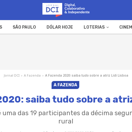
S
SÃO PAULO
DÓLAR HOJE
LOTERIAS
CINEM
A FAZENDA
WEB STORIES
Jornal DCI
›
A Fazenda
›
A Fazenda 2020: saiba tudo sobre a atriz Lidi Lisboa
A FAZENDA
020: saiba tudo sobre a atriz
’ é uma das 19 participantes da décima segun
rural