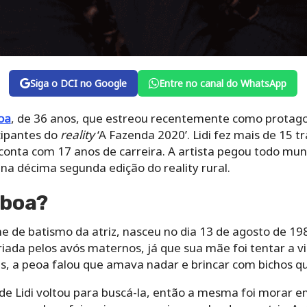
Siga o DCI no Google
Entre no canal do WhatsApp
boa
, de 36 anos, que estreou recentemente como protagoni
cipantes do
reality
‘A Fazenda 2020’. Lidi fez mais de 15 t
 conta com 17 anos de carreira. A artista pegou todo mu
na décima segunda edição do reality rural.
sboa?
e de batismo da atriz, nasceu no dia 13 de agosto de 198
 criada pelos avós maternos, já que sua mãe foi tentar a 
s, a peoa falou que amava nadar e brincar com bichos que
de Lidi voltou para buscá-la, então a mesma foi morar e