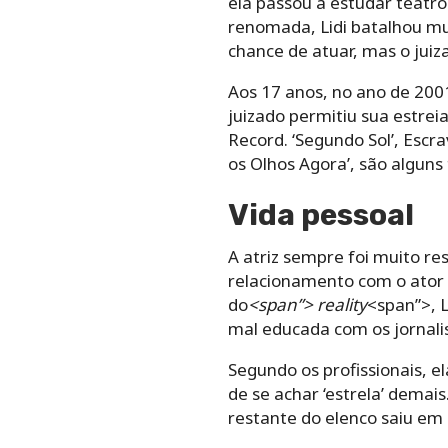
ela passou a estudar teatro 
renomada, Lidi batalhou mui
chance de atuar, mas o juiz
Aos 17 anos, no ano de 2001
juizado permitiu sua estreia
Record. ‘Segundo Sol’, Escra
os Olhos Agora’, são alguns
Vida pessoal
A atriz sempre foi muito r
relacionamento com o ator 
do
<span”> reality
<span”>, L
mal educada com os jornalis
Segundo os profissionais, e
de se achar ‘estrela’ demai
restante do elenco saiu em