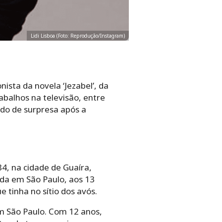
Lidi Lisboa (Foto: Reprodução/Instagram)
sta da novela ‘Jezabel’, da
rabalhos na televisão, entre
ndo de surpresa após a
4, na cidade de Guaíra,
vida em São Paulo, aos 13
 tinha no sítio dos avós.
m São Paulo. Com 12 anos,