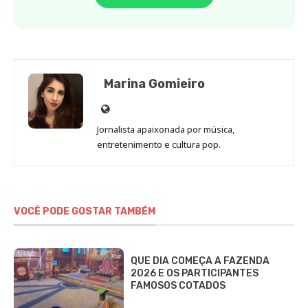
Marina Gomieiro
Site
de
Jornalista apaixonada por música,
Marina
entretenimento e cultura pop.
Gomieiro
VOCÊ PODE GOSTAR TAMBÉM
QUE DIA COMEÇA A FAZENDA
2026 E OS PARTICIPANTES
FAMOSOS COTADOS