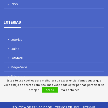
INSS
LOTERIAS
Loterias
Quina
Lotofácil
Mega-Sena
Tele sena
Este site usa cookies para melhorar sua experiência. Vamos supor que
você esteja de acordo com isso, mas você pode optar por não participar, se
desejar.
Aceito
Mais detalhes
SOBRE NÓS
AUTORES
FALE COM O JORNAL DCI
POLÍTICA DE PRIVACIDADE
TERMOS DE USO
SITEMAP