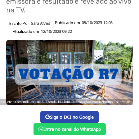
emissora e resultado é revelado ao vivo
na TV.
Publicado em
05/10/2023 12:03
Escrito Por
Sara Alves
Atualizado em
12/10/2023 09:22
 enquete da segunda roça de A Fazenda 15 - Foto: Reprodução/Record/Antonio Chahestian
Siga o DCI no Google
Entre no canal do WhatsApp