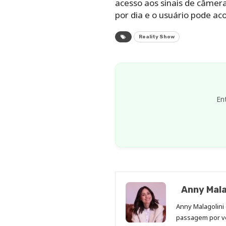
acesso aos sinais de câmer
por dia e o usuário pode ac
Reality Show
En
Anny Mala
Anny Malagolini 
passagem por v