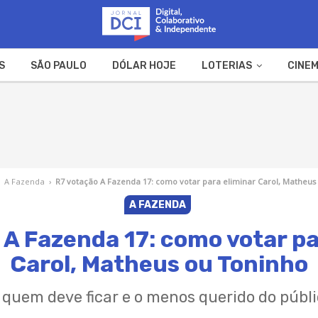
S
SÃO PAULO
DÓLAR HOJE
LOTERIAS
CINEM
A FAZENDA
WEB STORIES
A Fazenda
›
R7 votação A Fazenda 17: como votar para eliminar Carol, Matheus
A FAZENDA
 A Fazenda 17: como votar pa
Carol, Matheus ou Toninho
 quem deve ficar e o menos querido do públi