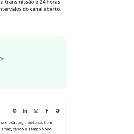
 a transmissão é 24 horas
ntervalos do canal aberto.
ão.
Anny
Anny
Anny
Anny
Site
Malagolini
Malagolini
Malagolini
Malagolini
de
ne e estratégia editorial. Com
no
no
no
no
Anny
diamax, Yahoo e Tempo Novo,
Pinterest
LinkedIn
Instagram
Facebook
Malagolini