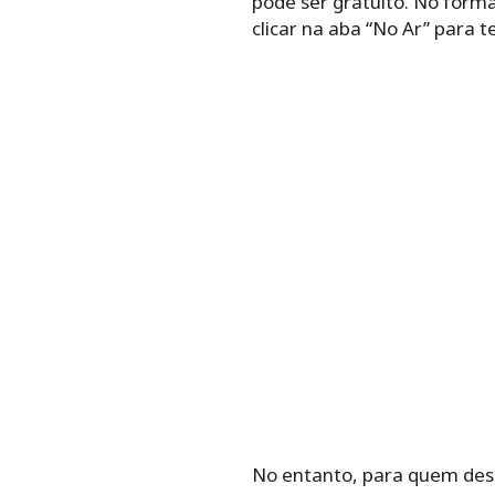
pode ser gratuito. No form
clicar na aba “No Ar” para 
No entanto, para quem dese