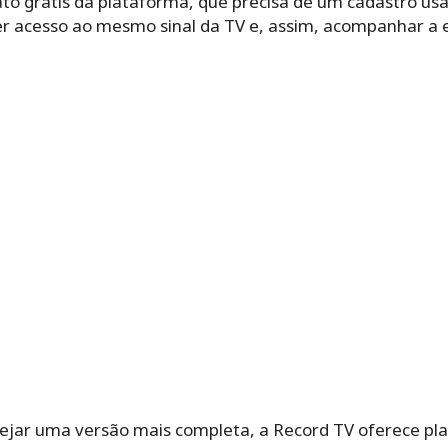
ato grátis da plataforma, que precisa de um cadastro us
ter acesso ao mesmo sinal da TV e, assim, acompanhar a 
jar uma versão mais completa, a Record TV oferece pla