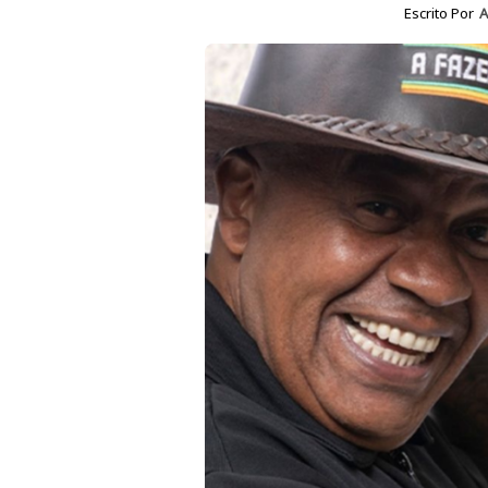
Escrito Por
A