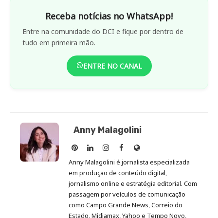
Receba notícias no WhatsApp!
Entre na comunidade do DCI e fique por dentro de
tudo em primeira mão.
ENTRE NO CANAL
Anny Malagolini
Anny
Anny
Anny
Anny
Site
Malagolini
Malagolini
Malagolini
Malagolini
de
Anny Malagolini é jornalista especializada
no
no
no
no
Anny
em produção de conteúdo digital,
Pinterest
LinkedIn
Instagram
Facebook
Malagolini
jornalismo online e estratégia editorial. Com
passagem por veículos de comunicação
como Campo Grande News, Correio do
Estado, Midiamax, Yahoo e Tempo Novo,