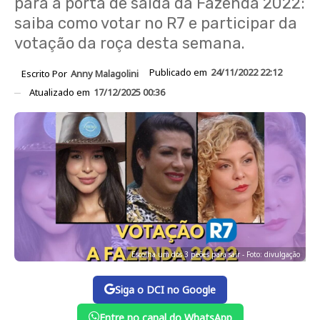
para a porta de saída da Fazenda 2022:
saiba como votar no R7 e participar da
votação da roça desta semana.
Publicado em
24/11/2022 22:12
Escrito Por
Anny Malagolini
Atualizado em
17/12/2025 00:36
Escolha um dos 3 peões para sair - Foto: divulgação
Siga o DCI no Google
Entre no canal do WhatsApp