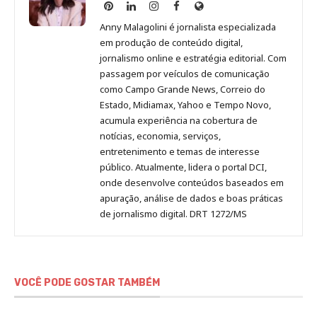
Anny
Anny
Anny
Anny
Site
Malagolini
Malagolini
Malagolini
Malagolini
de
Anny Malagolini é jornalista especializada
no
no
no
no
Anny
em produção de conteúdo digital,
Pinterest
LinkedIn
Instagram
Facebook
Malagolini
jornalismo online e estratégia editorial. Com
passagem por veículos de comunicação
como Campo Grande News, Correio do
Estado, Midiamax, Yahoo e Tempo Novo,
acumula experiência na cobertura de
notícias, economia, serviços,
entretenimento e temas de interesse
público. Atualmente, lidera o portal DCI,
onde desenvolve conteúdos baseados em
apuração, análise de dados e boas práticas
de jornalismo digital. DRT 1272/MS
VOCÊ PODE GOSTAR TAMBÉM