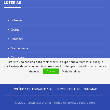
LOTERIAS
Loterias
Quina
Lotofácil
Mega-Sena
Tele sena
Este site usa cookies para melhorar sua experiência. Vamos supor que
você esteja de acordo com isso, mas você pode optar por não participar, se
desejar.
Aceito
Mais detalhes
SOBRE NÓS
AUTORES
FALE COM O JORNAL DCI
POLÍTICA DE PRIVACIDADE
TERMOS DE USO
SITEMAP
© 2020 - 2026 DCI Digital - Todos os direitos reservados