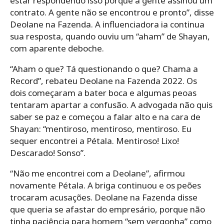
estar respondendo isso porque a gente assinou um
contrato. A gente não se encontrou e pronto”, disse
Deolane na Fazenda. A influenciadora ia continua
sua resposta, quando ouviu um “aham” de Shayan,
com aparente deboche.
“Aham o que? Tá questionando o que? Chama a
Record”, rebateu Deolane na Fazenda 2022. Os
dois começaram a bater boca e algumas peoas
tentaram apartar a confusão. A advogada não quis
saber se paz e começou a falar alto e na cara de
Shayan: “mentiroso, mentiroso, mentiroso. Eu
sequer encontrei a Pétala. Mentiroso! Lixo!
Descarado! Sonso”.
“Não me encontrei com a Deolane”, afirmou
novamente Pétala. A briga continuou e os peões
trocaram acusações. Deolane na Fazenda disse
que queria se afastar do empresário, porque não
tinha paciência para homem “sem vergonha” como