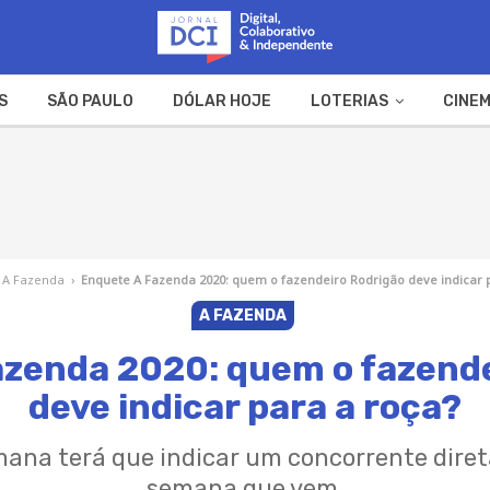
S
SÃO PAULO
DÓLAR HOJE
LOTERIAS
CINEM
A FAZENDA
WEB STORIES
A Fazenda
›
Enquete A Fazenda 2020: quem o fazendeiro Rodrigão deve indicar 
A FAZENDA
azenda 2020: quem o fazende
deve indicar para a roça?
mana terá que indicar um concorrente dire
semana que vem.