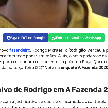
Siga o DCI no Google
Entre no canal do WhatsApp
 novo
fazendeiro
. Rodrigo Moraes, o
Rodrigão
, venceu a 
agora tem todo poder em mãos. Aliás, o novo poderoso d
os para colocar um concorrente na próxima Roça. Quem o 
nda na terça-feira (22)? Vote na
enquete A Fazenda 202
alvo de Rodrigo em A Fazenda 
com a justificativa de que ele o incomoda ao cantarolar
im, os dois poderão ter um embate direto, já que é uma co