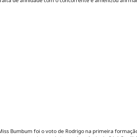
falta de afinidade com o concorrente e amenizou afirma
Miss Bumbum foi o voto de Rodrigo na primeira formação. 