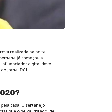
prova realizada na noite
a semana já começou a
influenciador digital deve
0
do Jornal DCI.
2020?
 pela casa. O sertanejo
isa que o deixa irritado, de