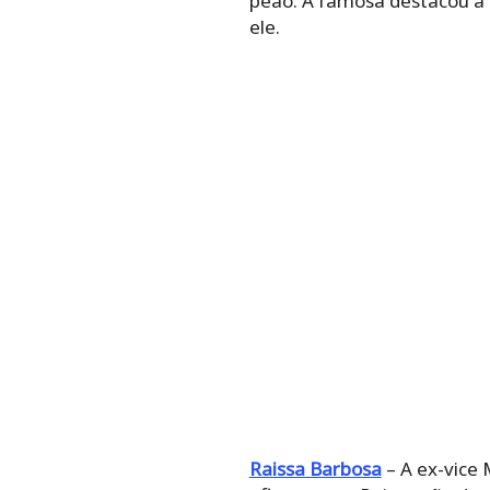
peão. A famosa destacou a 
ele.
Raissa Barbosa
– A ex-vice 