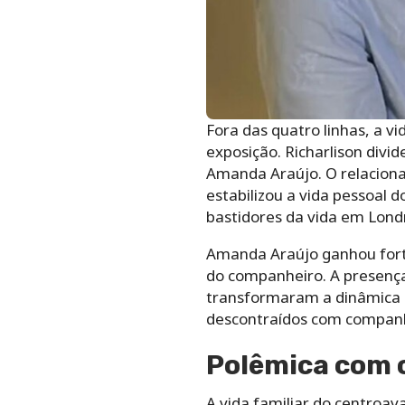
Fora das quatro linhas, a v
exposição. Richarlison divid
Amanda Araújo. O relaciona
estabilizou a vida pessoal 
bastidores da vida em Londr
Amanda Araújo ganhou forte
do companheiro. A presença
transformaram a dinâmica p
descontraídos com companhe
Polêmica com o
A vida familiar do centro