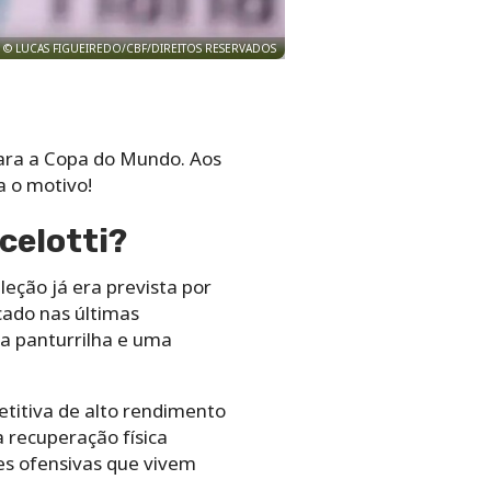
© LUCAS FIGUEIREDO/CBF/DIREITOS RESERVADOS
ara a Copa do Mundo. Aos
a o motivo!
celotti?
leção já era prevista por
cado nas últimas
a panturrilha e uma
titiva de alto rendimento
 recuperação física
es ofensivas que vivem