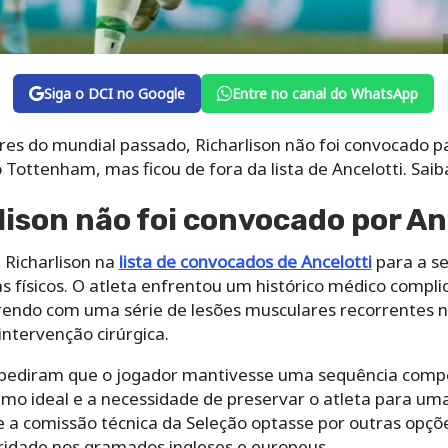
Siga o DCI no Google
Entre no canal do WhatsApp
s do mundial passado, Richarlison não foi convocado p
o Tottenham, mas ficou de fora da lista de Ancelotti. Saib
lison não foi convocado por An
 Richarlison na
lista de convocados de Ancelotti
para a se
s físicos. O atleta enfrentou um histórico médico compli
endo com uma série de lesões musculares recorrentes n
intervenção cirúrgica.
mpediram que o jogador mantivesse uma sequência compe
tmo ideal e a necessidade de preservar o atleta para uma
a comissão técnica da Seleção optasse por outras opçõ
idade nos gramados ingleses e europeus.