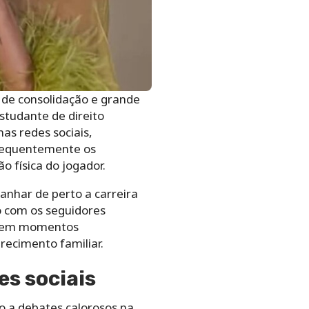
 de consolidação e grande
estudante de direito
s redes sociais,
 frequentemente os
 física do jogador.
anhar de perto a carreira
o com os seguidores
es em momentos
ecimento familiar.
s sociais
 a debates calorosos na