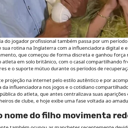
ida do jogador profissional também passa por um período
e sua rotina na Inglaterra com a influenciadora digital e 
mento, que começou de forma discreta e ganhou força na
do atleta em solo britânico, com o casal compartilhando
es e o suporte mútuo durante os períodos de recuperação
 projeção na internet pelo estilo autêntico e por acomp
 da influenciadora nos jogos e o cotidiano compartilhad
ública do atleta, que antes centralizava suas apariçõ
iros de clube, e hoje exibe uma fase voltada ao amadur
 nome do filho movimenta rede
avante também ocupou as manchetes recentemente devido