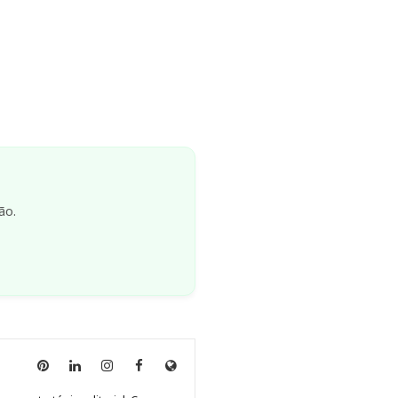
ão.
Anny
Anny
Anny
Anny
Site
Malagolini
Malagolini
Malagolini
Malagolini
de