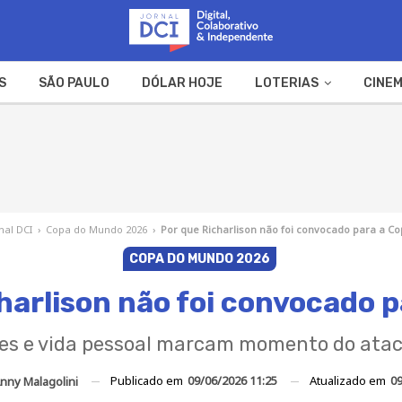
S
SÃO PAULO
DÓLAR HOJE
LOTERIAS
CINEM
A FAZENDA
WEB STORIES
nal DCI
›
Copa do Mundo 2026
›
Por que Richarlison não foi convocado para a Co
COPA DO MUNDO 2026
harlison não foi convocado 
es e vida pessoal marcam momento do ata
Publicado em
09/06/2026 11:25
Atualizado em
09
nny Malagolini