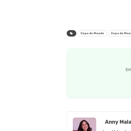
Copa do Mundo
Copa do Mun
En
Anny Mala