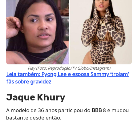
Flay (Foto: Reprodução/TV Globo/Instagram)
Leia também: Pyong Lee e esposa Sammy ‘trolam’
fãs sobre gravidez
Jaque Khury
A modelo de 36 anos participou do
BBB
8 e mudou
bastante desde então.