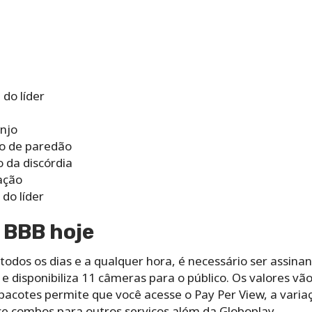
 do líder
anjo
o de paredão
o da discórdia
nação
 do líder
o BBB hoje
 todos os dias e a qualquer hora, é necessário ser assina
e disponibiliza 11 câmeras para o público. Os valores vão
pacotes permite que você acesse o Pay Per View, a varia
e combos para outros serviços além da Globoplay.