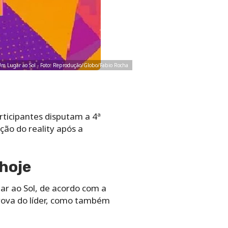
Um Lugar ao Sol - Foto: Reprodução/Globo/Fabio Rocha
rticipantes disputam a 4ª
ção do reality após a
 hoje
ar ao Sol, de acordo com a
prova do líder, como também