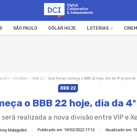
S
SÃO PAULO
DÓLAR HOJE
LOTERIAS
CINEM
A FAZENDA
WEB STORIES
al DCI
›
DCI Mais
›
BBB 22
›
Que horas começa o BBB 22 hoje, dia da 4ª prova do 
BBB 22
eça o BBB 22 hoje, dia da 4ª 
será realizada a nova divisão entre VIP e X
Publicado em
10/02/2022 17:12
Atualizado em
19
nny Malagolini